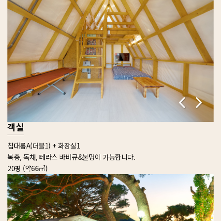
객실
침대룸A(더블1) + 화장실1
복층, 독채, 테라스 바비큐&불멍이 가능합니다.
20평 (약66㎡)