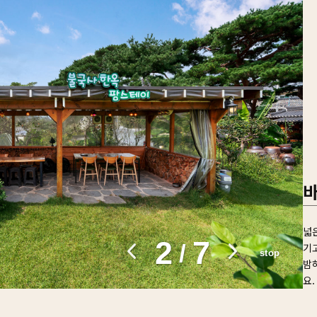
넓
3
7
/
기고
stop
밤
요.