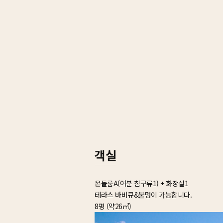
객실
온돌룸A(여분 침구류1) + 화장실1
테라스 바비큐&불멍이 가능합니다.
8평 (약26㎡)