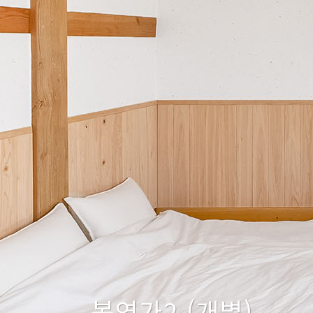
복연가2 (개별)